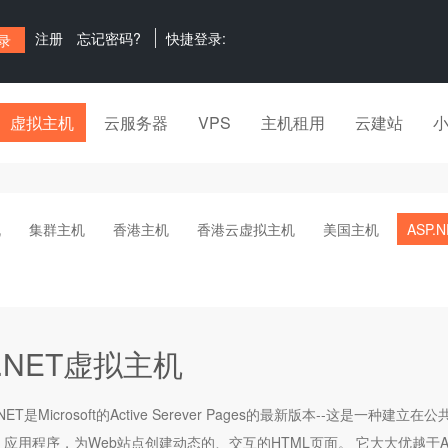
注册
忘记密码?
快捷登录:
虚拟主机
云服务器
VPS
主机租用
云建站
机
集群主机
香港主机
香港云虚拟主机
美国主机
ASP.
P.NET虚拟主机
.NET是Microsoft的Active Serever Pages的最新版本--
eb 应用程序，为Web站点创建动态的、交互的HTML页面。 它大大优越