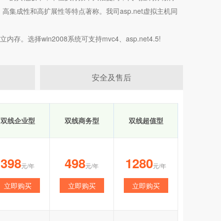
 高集成性和高扩展性等特点著称。我司asp.net
虚拟主机
同
win2008系统可支持mvc4、asp.net4.5!
安全及售后
双线企业型
双线商务型
双线超值型
398
498
1280
元/年
元/年
元/年
立即购买
立即购买
立即购买