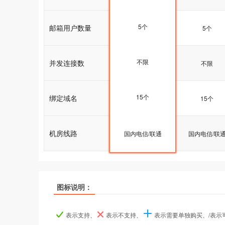
5个
邮箱用户数量
5个
5个
不限
并发连接数
不限
不限
15个
绑定域名
15个
15个
机房线路
国内电信/联通
国内电信/联通
国内电信/联
图标说明：
产品名称
产品名称
产品名称
ASP.NET入门型
ASP.NET入门型
ASP.NET入门型
ASP.NET I
ASP.NET I
ASP.NET I
表示支持、
表示不支持、
表示需要单独购买、/表