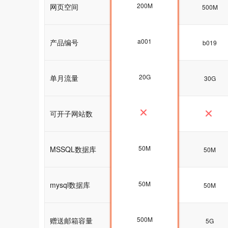
200M
网页空间
200M
500M
a001
产品编号
a001
b019
20G
单月流量
20G
30G
可开子网站数
50M
MSSQL数据库
50M
50M
50M
mysql数据库
50M
50M
500M
赠送邮箱容量
5G
5G