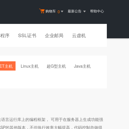
购物车
最新公告
帮助中心
0
小程序
SSL证书
企业邮局
云虚机
NET主机
Linux主机
超G型主机
Java主机
这是一种建立在公共语言运行库上的编程框架， 可用于在服务器上生成功能强
于ASP的其他版本，不但执行效率大幅提高，代码控制亦做得