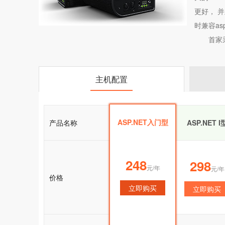
更好， 并
时兼容asp.n
首家
主机配置
ASP.NET入门型
产品名称
ASP.NET入门型
ASP.NET I
248
248
298
元/年
元/年
元/年
价格
立即购买
立即购买
立即购买