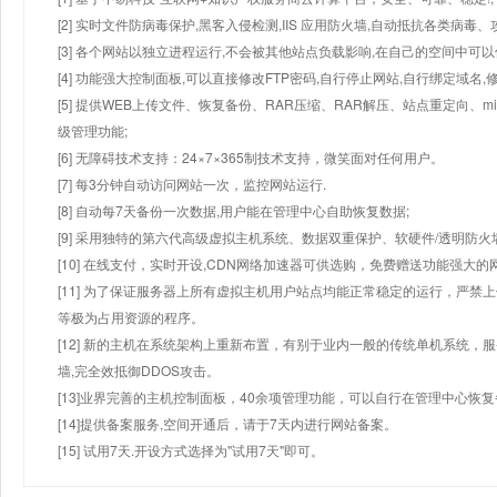
[2] 实时文件防病毒保护,黑客入侵检测,IIS 应用防火墙,自动抵抗各类病毒、
[3] 各个网站以独立进程运行,不会被其他站点负载影响,在自己的空间中可以使用
[4] 功能强大控制面板,可以直接修改FTP密码,自行停止网站,自行绑定域名,
[5] 提供WEB上传文件、恢复备份、RAR压缩、RAR解压、站点重定向
级管理功能;
[6] 无障碍技术支持：24×7×365制技术支持，微笑面对任何用户。
[7] 每3分钟自动访问网站一次，监控网站运行.
[8] 自动每7天备份一次数据,用户能在管理中心自助恢复数据;
[9] 采用独特的第六代高级虚拟主机系统、数据双重保护、软硬件/透明防火
[10] 在线支付，实时开设,CDN网络加速器可供选购，免费赠送功能强大
[11] 为了保证服务器上所有虚拟主机用户站点均能正常稳定的运行，严禁上
等极为占用资源的程序。
[12] 新的主机在系统架构上重新布置，有别于业内一般的传统单机系统，
墙,完全效抵御DDOS攻击。
[13]业界完善的主机控制面板，40余项管理功能，可以自行在管理中心恢
[14]提供备案服务,空间开通后，请于7天内进行网站备案。
[15] 试用7天.开设方式选择为"试用7天"即可。