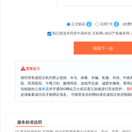
正式购买
试用7天
（收费
我已阅读并同意中易科技-互联网+知识产权服务商
重要提示
我司所有虚拟主机均禁止色情、木马、病毒、诈骗、私服、外挂、钓鱼
院、民营医院、弓驽刀剑、赌博用具、游戏币交易、减肥丰胸类、警用
信线路的
云服务器
并开通360网站卫士或百度云加速进行安全防护。
我
必须备案成功后才能绑定域名。 可能受攻击的网站请在虚拟主机控制面板
服务标准说明
[1] 基于中易科技-互联网+知识产权服务商云计算平台，安全、可靠、稳定!;