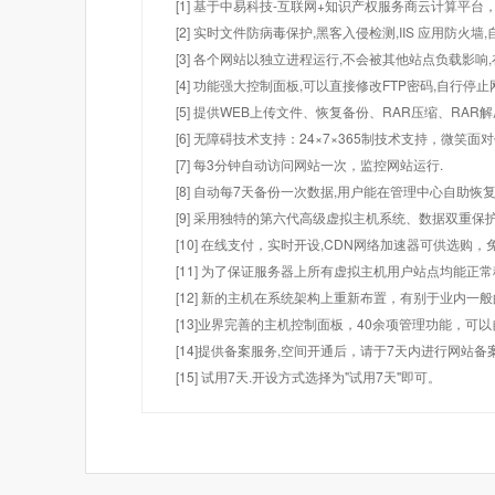
[1] 基于中易科技-互联网+知识产权服务商云计算平台
[2] 实时文件防病毒保护,黑客入侵检测,IIS 应用防火
[3] 各个网站以独立进程运行,不会被其他站点负载影响,
[4] 功能强大控制面板,可以直接修改FTP密码,自行停
[5] 提供WEB上传文件、恢复备份、RAR压缩、R
[6] 无障碍技术支持：24×7×365制技术支持，微笑面
[7] 每3分钟自动访问网站一次，监控网站运行.
[8] 自动每7天备份一次数据,用户能在管理中心自助恢复
[9] 采用独特的第六代高级虚拟主机系统、数据双重保
[10] 在线支付，实时开设,CDN网络加速器可供选
[11] 为了保证服务器上所有虚拟主机用户站点均能正
[12] 新的主机在系统架构上重新布置，有别于业内一
[13]业界完善的主机控制面板，40余项管理功能，可
[14]提供备案服务,空间开通后，请于7天内进行网站备
[15] 试用7天.开设方式选择为"试用7天"即可。