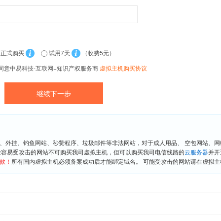
正式购买
试用7天
（收费5元）
同意中易科技-互联网+知识产权服务商
虚拟主机购买协议
、外挂、钓鱼网站、秒赞程序、垃圾邮件等非法网站，对于成人用品、 空包网站、
险容易受攻击的网站不可购买我司虚拟主机，但可以购买我司电信线路的
云服务器
并开
款！
所有国内虚拟主机必须备案成功后才能绑定域名。 可能受攻击的网站请在虚拟主机