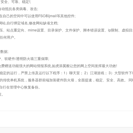
，安全、可靠、稳定!;
墙,自动抵抗各类病毒、攻击;
在自己的空间中可以使用FSO和jmail等其他控件;
止网站,自行绑定域名,修改网站缺省文档;
AR解压、站点重定向、mime设置、目录保护、文件保护、脚本错误设置、ip限制、虚拟
对任何用户。
数据;
护、软硬件/透明防火墙三重保障;
购，免费赠送功能强大的网站情报系统,如虎添翼般让您的网上空间发挥最大功效!
常稳定的运行，严禁上传及运行以下程序：1）聊天室； 2）江湖游戏； 3）大型软件下
般的传统单机系统，服务器群前端加装硬件防火墙，全面提速，稳定、安全、高效。 同时
以自行在管理中心恢复备份。
案。