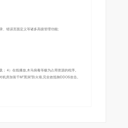
目录、错误页面定义等诸多高级管理功能;
载； 4）在线播放,木马病毒等极为占用资源的程序。
机房加装千M"黑洞"防火墙,完全效抵御DDOS攻击。