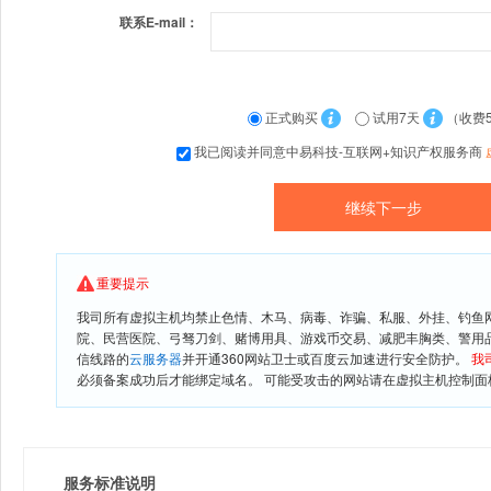
联系E-mail：
正式购买
试用7天
（收费
我已阅读并同意中易科技-互联网+知识产权服务商
重要提示
我司所有虚拟主机均禁止色情、木马、病毒、诈骗、私服、外挂、钓鱼
院、民营医院、弓驽刀剑、赌博用具、游戏币交易、减肥丰胸类、警用
信线路的
云服务器
并开通360网站卫士或百度云加速进行安全防护。
我
必须备案成功后才能绑定域名。 可能受攻击的网站请在虚拟主机控制面板
服务标准说明