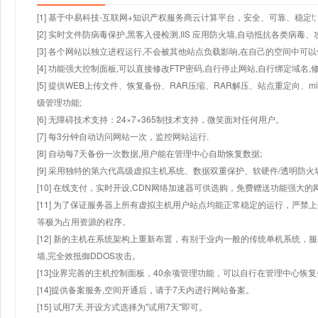
[1] 基于中易科技-互联网+知识产权服务商云计算平台，安全、可靠、稳定!;
[2] 实时文件防病毒保护,黑客入侵检测,IIS 应用防火墙,自动抵抗各类病毒、
[3] 各个网站以独立进程运行,不会被其他站点负载影响,在自己的空间中可以使用
[4] 功能强大控制面板,可以直接修改FTP密码,自行停止网站,自行绑定域名,
[5] 提供WEB上传文件、恢复备份、RAR压缩、RAR解压、站点重定向
级管理功能;
[6] 无障碍技术支持：24×7×365制技术支持，微笑面对任何用户。
[7] 每3分钟自动访问网站一次，监控网站运行.
[8] 自动每7天备份一次数据,用户能在管理中心自助恢复数据;
[9] 采用独特的第六代高级虚拟主机系统、数据双重保护、软硬件/透明防火
[10] 在线支付，实时开设,CDN网络加速器可供选购，免费赠送功能强大
[11] 为了保证服务器上所有虚拟主机用户站点均能正常稳定的运行，严禁上
等极为占用资源的程序。
[12] 新的主机在系统架构上重新布置，有别于业内一般的传统单机系统，
墙,完全效抵御DDOS攻击。
[13]业界完善的主机控制面板，40余项管理功能，可以自行在管理中心恢
[14]提供备案服务,空间开通后，请于7天内进行网站备案。
[15] 试用7天.开设方式选择为"试用7天"即可。