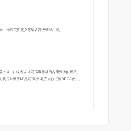
目录、错误页面定义等诸多高级管理功能;
载； 4）在线播放,木马病毒等极为占用资源的程序。
机房加装千M"黑洞"防火墙,完全效抵御DDOS攻击。