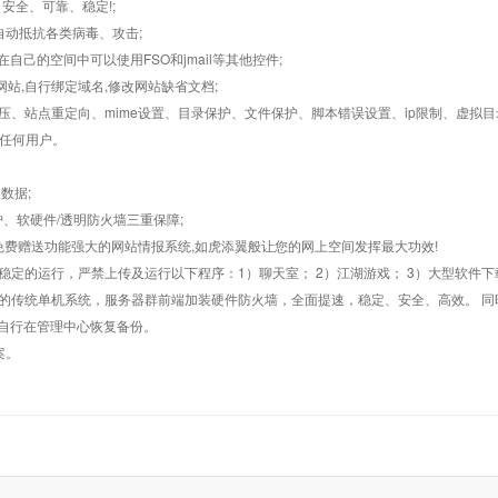
，安全、可靠、稳定!;
墙,自动抵抗各类病毒、攻击;
在自己的空间中可以使用FSO和jmail等其他控件;
止网站,自行绑定域名,修改网站缺省文档;
AR解压、站点重定向、mime设置、目录保护、文件保护、脚本错误设置、ip限制、虚拟
对任何用户。
数据;
护、软硬件/透明防火墙三重保障;
购，免费赠送功能强大的网站情报系统,如虎添翼般让您的网上空间发挥最大功效!
常稳定的运行，严禁上传及运行以下程序：1）聊天室； 2）江湖游戏； 3）大型软件下
般的传统单机系统，服务器群前端加装硬件防火墙，全面提速，稳定、安全、高效。 同时
以自行在管理中心恢复备份。
案。