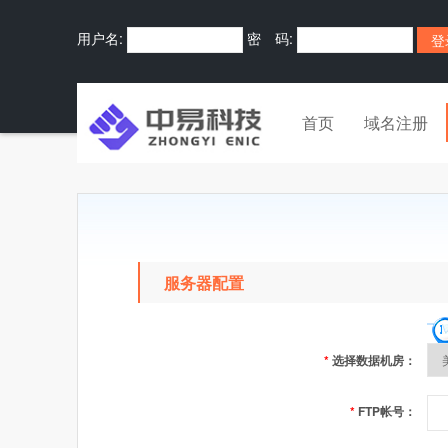
用户名:
密 码:
首页
域名注册
服务器配置
*
选择数据机房：
*
FTP帐号：