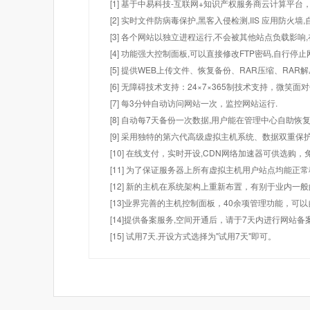
[1] 基于中易科技-互联网+知识产权服务商云计算平台
[2] 实时文件防病毒保护,黑客入侵检测,IIS 应用防火
[3] 各个网站以独立进程运行,不会被其他站点负载影响,
[4] 功能强大控制面板,可以直接修改FTP密码,自行停
[5] 提供WEB上传文件、恢复备份、RAR压缩、R
[6] 无障碍技术支持：24×7×365制技术支持，微笑面
[7] 每3分钟自动访问网站一次，监控网站运行.
[8] 自动每7天备份一次数据,用户能在管理中心自助恢复
[9] 采用独特的第六代高级虚拟主机系统、数据双重保
[10] 在线支付，实时开设,CDN网络加速器可供选
[11] 为了保证服务器上所有虚拟主机用户站点均能正
[12] 新的主机在系统架构上重新布置，有别于业内一
[13]业界完善的主机控制面板，40余项管理功能，可
[14]提供备案服务,空间开通后，请于7天内进行网站备
[15] 试用7天.开设方式选择为"试用7天"即可。