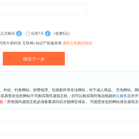
正式购买
试用7天
（收费5元）
同意中易科技-互联网+知识产权服务商
虚拟主机购买协议
、外挂、钓鱼网站、秒赞程序、垃圾邮件等非法网站，对于成人用品、 空包网站、
险容易受攻击的网站不可购买我司虚拟主机，但可以购买我司电信线路的
云服务器
并开
款！
所有国内虚拟主机必须备案成功后才能绑定域名。 可能受攻击的网站请在虚拟主机