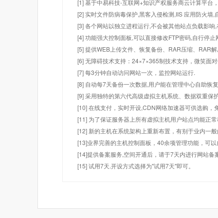
[1] 基于中易科技-互联网+知识产权服务商云计算平台
[2] 实时文件防病毒保护,黑客入侵检测,IIS 应用防火
[3] 各个网站以独立进程运行,不会被其他站点负载影响,
[4] 功能强大控制面板,可以直接修改FTP密码,自行停
[5] 提供WEB上传文件、恢复备份、RAR压缩、R
[6] 无障碍技术支持：24×7×365制技术支持，微笑面
[7] 每3分钟自动访问网站一次，监控网站运行.
[8] 自动每7天备份一次数据,用户能在管理中心自助恢复
[9] 采用独特的第六代高级虚拟主机系统、数据双重保
[10] 在线支付，实时开设,CDN网络加速器可供选
[11] 为了保证服务器上所有虚拟主机用户站点均能正
[12] 新的主机在系统架构上重新布置，有别于业内一
[13]业界完善的主机控制面板，40余项管理功能，可
[14]提供备案服务,空间开通后，请于7天内进行网站备
[15] 试用7天.开设方式选择为"试用7天"即可。