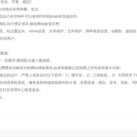
，安全、可靠、稳定!;
墙,自动抵抗各类病毒、攻击;
在自己的空间中可以使用FSO和jmail等其他控件;
止网站,自行绑定域名,修改网站缺省文档;
AR解压、站点重定向、mime设置、目录保护、文件保护、脚本错误设置、ip限制、虚拟
对任何用户。
数据;
护、软硬件/透明防火墙三重保障;
购，免费赠送功能强大的网站情报系统,如虎添翼般让您的网上空间发挥最大功效!
常稳定的运行，严禁上传及运行以下程序：1）聊天室； 2）江湖游戏； 3）大型软件下
般的传统单机系统，服务器群前端加装硬件防火墙，全面提速，稳定、安全、高效。 同时
以自行在管理中心恢复备份。
案。