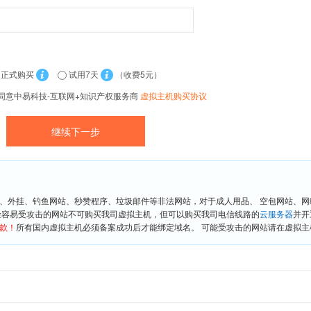
正式购买
试用7天
（收费5元）
同意中易科技-互联网+知识产权服务商
虚拟主机购买协议
、外挂、钓鱼网站、秒赞程序、垃圾邮件等非法网站，对于成人用品、 空包网站、
险容易受攻击的网站不可购买我司虚拟主机，但可以购买我司电信线路的
云服务器
并开
款！
所有国内虚拟主机必须备案成功后才能绑定域名。 可能受攻击的网站请在虚拟主机