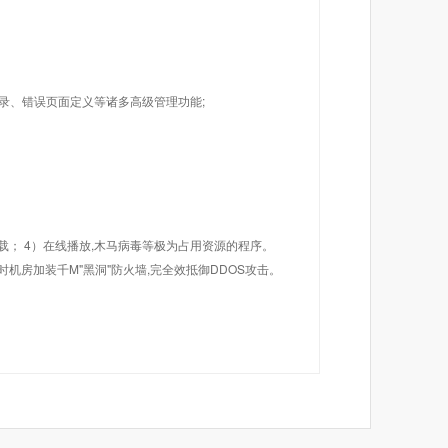
目录、错误页面定义等诸多高级管理功能;
载； 4）在线播放,木马病毒等极为占用资源的程序。
机房加装千M"黑洞"防火墙,完全效抵御DDOS攻击。