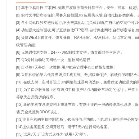
[1] 基于中易科技-互联网+知识产权服务商云计算平台，安全、可靠、稳定!;
[2] 实时文件防病毒保护,黑客入侵检测,IIS 应用防火墙,自动抵抗各类病毒、
[3] 各个网站以独立进程运行,不会被其他站点负载影响,在自己的空间中可以使用
[4] 功能强大控制面板,可以直接修改FTP密码,自行停止网站,自行绑定域名,
[5] 提供WEB上传文件、恢复备份、RAR压缩、RAR解压、站点重定向
级管理功能;
[6] 无障碍技术支持：24×7×365制技术支持，微笑面对任何用户。
[7] 每3分钟自动访问网站一次，监控网站运行.
[8] 自动每7天备份一次数据,用户能在管理中心自助恢复数据;
[9] 采用独特的第六代高级虚拟主机系统、数据双重保护、软硬件/透明防火
[10] 在线支付，实时开设,CDN网络加速器可供选购，免费赠送功能强大
[11] 为了保证服务器上所有虚拟主机用户站点均能正常稳定的运行，严禁上
等极为占用资源的程序。
[12] 新的主机在系统架构上重新布置，有别于业内一般的传统单机系统，
墙,完全效抵御DDOS攻击。
[13]业界完善的主机控制面板，40余项管理功能，可以自行在管理中心恢
[14]提供备案服务,空间开通后，请于7天内进行网站备案。
[15] 试用7天.开设方式选择为"试用7天"即可。