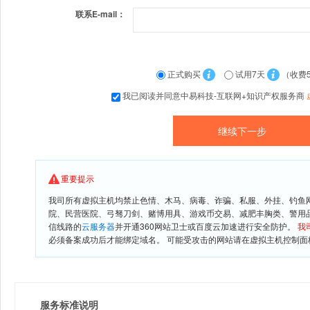
联系E-mail：
正式购买
试用7天
（收费
我已阅读并同意中易科技-互联网+知识产权服务商
重要提示
我司所有虚拟主机均禁止色情、木马、病毒、诈骗、私服、外挂、钓鱼
院、民营医院、弓驽刀剑、赌博用具、游戏币交易、减肥丰胸类、警用
信线路的
云服务器
并开通360网站卫士或百度云加速进行安全防护。
我
必须备案成功后才能绑定域名。 可能受攻击的网站请在虚拟主机控制面板
服务标准说明