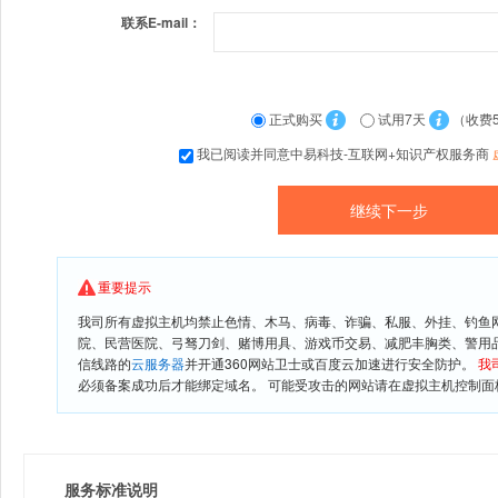
联系E-mail：
正式购买
试用7天
（收费
我已阅读并同意中易科技-互联网+知识产权服务商
重要提示
我司所有虚拟主机均禁止色情、木马、病毒、诈骗、私服、外挂、钓鱼
院、民营医院、弓驽刀剑、赌博用具、游戏币交易、减肥丰胸类、警用
信线路的
云服务器
并开通360网站卫士或百度云加速进行安全防护。
我
必须备案成功后才能绑定域名。 可能受攻击的网站请在虚拟主机控制面板
服务标准说明