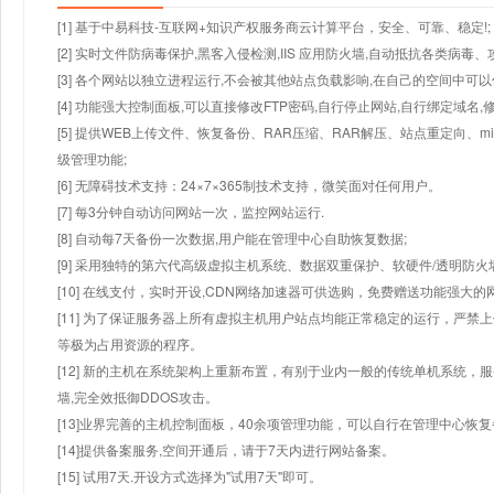
[1] 基于中易科技-互联网+知识产权服务商云计算平台，安全、可靠、稳定!;
[2] 实时文件防病毒保护,黑客入侵检测,IIS 应用防火墙,自动抵抗各类病毒、
[3] 各个网站以独立进程运行,不会被其他站点负载影响,在自己的空间中可以使用
[4] 功能强大控制面板,可以直接修改FTP密码,自行停止网站,自行绑定域名,
[5] 提供WEB上传文件、恢复备份、RAR压缩、RAR解压、站点重定向
级管理功能;
[6] 无障碍技术支持：24×7×365制技术支持，微笑面对任何用户。
[7] 每3分钟自动访问网站一次，监控网站运行.
[8] 自动每7天备份一次数据,用户能在管理中心自助恢复数据;
[9] 采用独特的第六代高级虚拟主机系统、数据双重保护、软硬件/透明防火
[10] 在线支付，实时开设,CDN网络加速器可供选购，免费赠送功能强大
[11] 为了保证服务器上所有虚拟主机用户站点均能正常稳定的运行，严禁上
等极为占用资源的程序。
[12] 新的主机在系统架构上重新布置，有别于业内一般的传统单机系统，
墙,完全效抵御DDOS攻击。
[13]业界完善的主机控制面板，40余项管理功能，可以自行在管理中心恢
[14]提供备案服务,空间开通后，请于7天内进行网站备案。
[15] 试用7天.开设方式选择为"试用7天"即可。