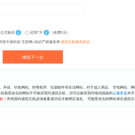
正式购买
试用7天
（收费5元）
同意中易科技-互联网+知识产权服务商
虚拟主机购买协议
、外挂、钓鱼网站、秒赞程序、垃圾邮件等非法网站，对于成人用品、 空包网站、
险容易受攻击的网站不可购买我司虚拟主机，但可以购买我司电信线路的
云服务器
并开
款！
所有国内虚拟主机必须备案成功后才能绑定域名。 可能受攻击的网站请在虚拟主机