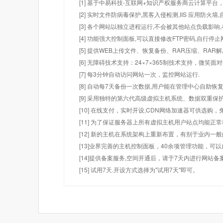
[1] 基于中易科技-互联网+知识产权服务商云计算平台
[2] 实时文件防病毒保护,黑客入侵检测,IIS 应用防火
[3] 各个网站以独立进程运行,不会被其他站点负载影响,
[4] 功能强大控制面板,可以直接修改FTP密码,自行停
[5] 提供WEB上传文件、恢复备份、RAR压缩、R
[6] 无障碍技术支持：24×7×365制技术支持，微笑面
[7] 每3分钟自动访问网站一次，监控网站运行.
[8] 自动每7天备份一次数据,用户能在管理中心自助恢复
[9] 采用独特的第六代高级虚拟主机系统、数据双重保
[10] 在线支付，实时开设,CDN网络加速器可供选
[11] 为了保证服务器上所有虚拟主机用户站点均能正
[12] 新的主机在系统架构上重新布置，有别于业内一
[13]业界完善的主机控制面板，40余项管理功能，可
[14]提供备案服务,空间开通后，请于7天内进行网站备
[15] 试用7天.开设方式选择为"试用7天"即可。