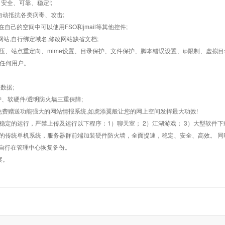
，安全、可靠、稳定!;
墙,自动抵抗各类病毒、攻击;
在自己的空间中可以使用FSO和jmail等其他控件;
止网站,自行绑定域名,修改网站缺省文档;
AR解压、站点重定向、mime设置、目录保护、文件保护、脚本错误设置、ip限制、虚拟
对任何用户。
数据;
护、软硬件/透明防火墙三重保障;
购，免费赠送功能强大的网站情报系统,如虎添翼般让您的网上空间发挥最大功效!
常稳定的运行，严禁上传及运行以下程序：1）聊天室； 2）江湖游戏； 3）大型软件下
般的传统单机系统，服务器群前端加装硬件防火墙，全面提速，稳定、安全、高效。 同时
以自行在管理中心恢复备份。
案。