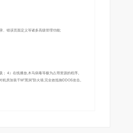
目录、错误页面定义等诸多高级管理功能;
载； 4）在线播放,木马病毒等极为占用资源的程序。
机房加装千M"黑洞"防火墙,完全效抵御DDOS攻击。