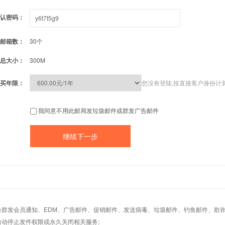
认密码：
邮箱数：
30个
总大小：
300M
买年限：
您没有登陆,按直接客户身份计
我同意不用此邮局发垃圾邮件或群发广告邮件
适合群发会员通知、EDM、广告邮件、促销邮件、发送病毒、垃圾邮件、钓鱼邮件、欺诈
自动停止发件权限或永久关闭相关服务;