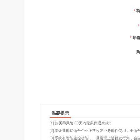
*
确
*
*
邮箱
购
温馨提示
[1] 购买零风险,30天内无条件退余款!;
[2] 本企业邮局适合企业正常收发业务邮件使用，不
[3] 系统有智能监控功能，一旦发现上述群发行为，会