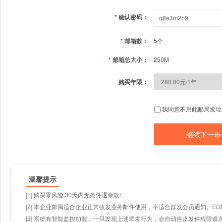
*
确认密码：
*
邮箱数：
5个
*
邮箱总大小：
250M
购买年限：
我同意不用此邮局发垃
温馨提示
[1] 购买零风险,30天内无条件退余款!;
[2] 本企业邮局适合企业正常收发业务邮件使用，不适合群发会员通知、E
[3] 系统有智能监控功能，一旦发现上述群发行为，会自动停止发件权限或