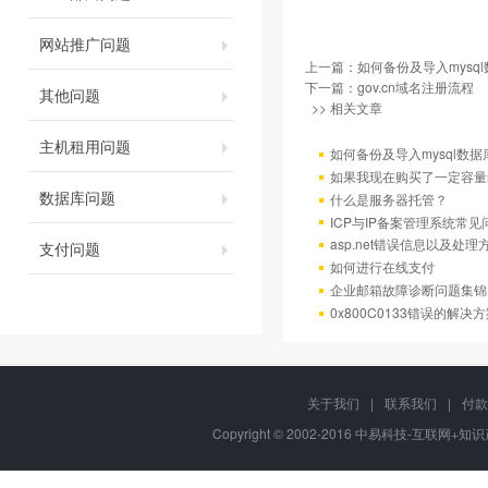
网站推广问题
上一篇：
如何备份及导入mysql
下一篇：
gov.cn域名注册流程
其他问题
>> 相关文章
主机租用问题
如何备份及导入mysql数据
如果我现在购买了一定容量
数据库问题
什么是服务器托管？
ICP与IP备案管理系统常
asp.net错误信息以及处理
支付问题
如何进行在线支付
企业邮箱故障诊断问题集锦
0x800C0133错误的解决
关于我们
|
联系我们
|
付款
Copyright © 2002-2016 中易科技-互联网+知识产