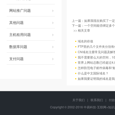
网站推广问题
上一篇：
如果我现在购买了一定
其他问题
下一篇：
一个空间能否绑定多个
>> 相关文章
主机租用问题
域名的价值
数据库问题
FTP里的几个文件夹分别有
CN域名注册常见问题及解
我不需要那么大的空间，10
支付问题
世界上网站总数已经超过4,
怎样防范电子邮件病毒和“邮
什么是中文国际域名？
如果我要证明我的域名是我
关于我们
|
联系我们
|
付款
Copyright © 2002-2016 中易科技-互联网+知识产