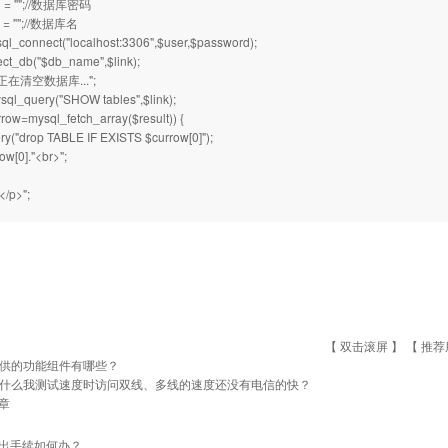
d = "";//数据库密码
 = "";//数据库名
sql_connect("localhost:3306",$user,$password);
ct_db("$db_name",$link);
p>正在清空数据库...";
sql_query("SHOW tables",$link);
rrow=mysql_fetch_array($result)) {
y("drop TABLE IF EXISTS $currow[0]");
ow[0]."<br>";
/p>";
【 双击滚屏 】 【
推荐
供的功能组件有哪些？
什么我测试速度时访问双线、多线的速度还没有电信的快？
章
出手续如何办？