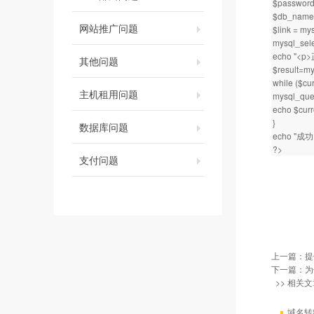
$passwor
$db_name
网站推广问题
$link = my
mysql_sele
echo "<
其他问题
$result=my
while ($cu
主机租用问题
mysql_quer
echo $curr
}
数据库问题
echo "成功<
?>
支付问题
上一篇：
提
下一篇：
为
>> 相关文
域名转