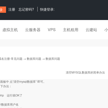
注册
忘记密码?
快捷登录:
虚拟主机
云服务器
VPS
主机租用
云建站
域名注册-常见问题
→
数据库问题
→ 数据库问题
清空MYSQL数据库的简单办法
板中 点“清空mysql数据库” 即可。
如下办法：
.php 运行就OK了
""; //数据库用户名