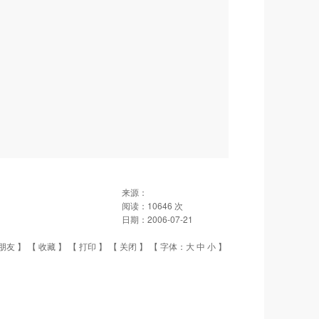
来源：
阅读：
10646
次
日期：
2006-07-21
朋友
】 【
收藏
】 【
打印
】 【
关闭
】 【 字体：
大
中
小
】