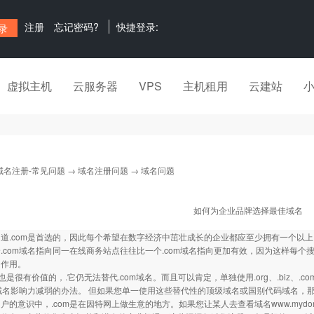
注册
忘记密码?
快捷登录:
虚拟主机
云服务器
VPS
主机租用
云建站
域名注册-常见问题
→
域名注册问题
→ 域名问题
如何为企业品牌选择最佳域名
道.com是首选的，因此每个希望在数字经济中茁壮成长的企业都应至少拥有一个以上
.com域名指向同一在线商务站点往往比一个.com域名指向更加有效，因为这样每
的作用。
也是很有价值的，.它仍无法替代.com域名。而且可以肯定，单独使用.org、.biz、.co
m域名影响力减弱的办法。 但如果您单一使用这些替代性的顶级域名或国别代码域名，
户的意识中，.com是在因特网上做生意的地方。如果您让某人去查看域名
www.mydom