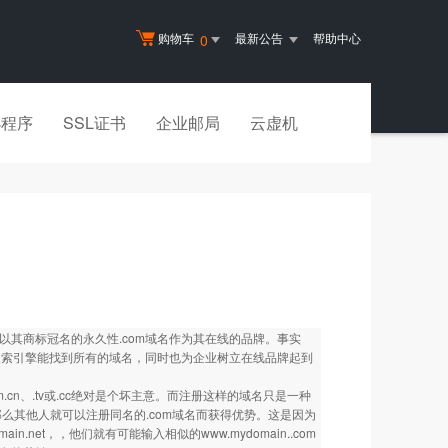
购物车
最新公告
帮助中心
0
小程序
SSL证书
企业邮局
云虚机
以其商标冠名的永久性.com域名作为其在线的品牌。事实
个搜索引擎能找到所有的域名，同时也为企业树立在线品牌起到
m.cn、.tv或.cc绝对是个坏主意。而注册这样的域名只是一种
那么其他人就可以注册同名的.com域名而获得优势。这是因为
ain.net
，，他们就有可能输入相似的
www.mydomain..com