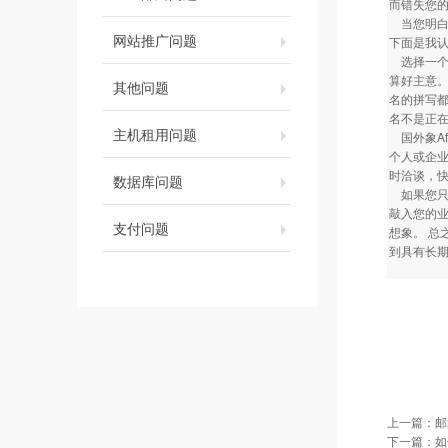
而错失您的
当您明白
网站推广问题
下面是我
选择一个
算好主意。
其他问题
名的拼写都
名不是正
主机租用问题
国外象Af
个人或企业
时洽谈，
数据库问题
如果您只想
敲入您的
支付问题
想象。 总
到具有长
上一篇：
邮
下一篇：
如