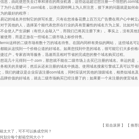
信息，由此使您失去订单和潜在的商业机遇，这些远远超过您注册一个理想的.com
了为什么需要一个.com域名，以便在因特网上为人所注意，接下来的问题就是如何
认为的最好的程序：
易记的域名并控制它的拼写长度。只有在您准备花费上百万元广告费在用户心中树立
对于其他的人，选择某个能代表您所在行业的具有普遍性的域名方为上策。比如对与我司来
不会使人产生误解（有些人会敲入**，而我们已将其注册下来）。事实上，没有其他更
在被使用，而是正放在一些域名二级市场上标价待售。
ternic这样的二级市场有数十万的域名待售。在国内同样有类似的网站， 这些域
都能从这找到一个价格公道的好域名。如果您找到中意的域名，很可能它们大多价格在
快捷过户，专家咨询等服务，迅速而且相对节省的完成您的整个域名购买过程。
花几十元得到一个.com，那您就不能在二级市场上去买已注册的域名。幸运的是 
业务相关的关键词，然后从还未注册的域名中挑选。使用域名搜索引擎或工具可以节省
之，我们的建议是企业应该注册com域名，同时应该对其他的顶级域名，相类似域名
期品牌价值的好域名，就去二级市场购买已经注册了的；如果要一个未注册的便宜域名
【 双击滚屏 】 【
推荐
箱太大了，可不可以换成空间？
何划分每个邮箱空间大小？