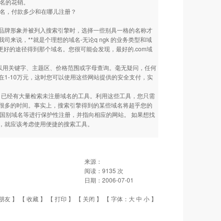
域名的花销。
命名，付款多少和在哪儿注册？
品牌形象并被列入搜索引擎时，选择一些别具一格的名称才
说，**就是个理想的域名-无论q ngk 的业务类型和域
好的途径得到那个域名。您很可能会发现，最好的.com域
名可以用关键字、主题区、价格范围或字母查询。毫无疑问，任何
1-10万元，这时您可以使用这些网站提供的安全支付，实
，已经有大量检索未注册域名的工具。利用这些工具，您只需
很多的时间。事实上，搜索引擎得到的某些域名将超乎您的
及国别域名等进行保护性注册，并指向相应的网站。 如果想找
，就应该考虑使用便捷的搜索工具。
来源：
阅读：
9135
次
日期：
2006-07-01
朋友
】 【
收藏
】 【
打印
】 【
关闭
】 【 字体：
大
中
小
】