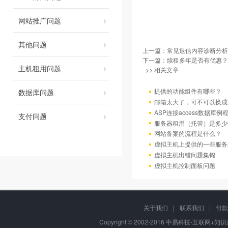
网站推广问题
其他问题
上一篇：
常见退信内容诊断分析
下一篇：
续租多年是否有优惠？
主机租用问题
>> 相关文章
提供的功能组件有哪些？
数据库问题
邮箱太大了，可不可以换成
ASP连接access数据库例
支付问题
服务器租用（托管）是多少
网站备案的流程是什么？
虚拟主机上提供的一些服务
虚拟主机出错问题集锦
虚拟主机控制面板问题
关于我们
|
联系我们
|
付款
Copyright © 2002-2016 中易科技-互联网+知识产