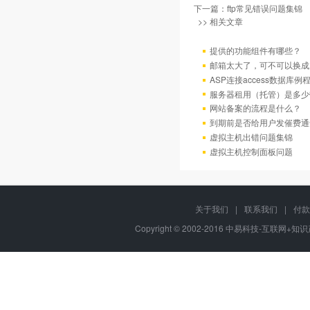
下一篇：
ftp常见错误问题集锦
>> 相关文章
提供的功能组件有哪些？
邮箱太大了，可不可以换成
ASP连接access数据库例
服务器租用（托管）是多少
网站备案的流程是什么？
到期前是否给用户发催费通
虚拟主机出错问题集锦
虚拟主机控制面板问题
关于我们
|
联系我们
|
付款
Copyright © 2002-2016 中易科技-互联网+知识产